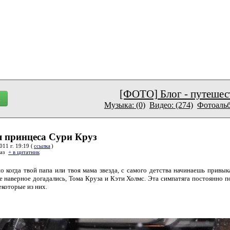
[ФОТО] Блог - путешес
Музыка: (0)
Видео: (274)
Фотоальб
 принцеса Сури Круз
11 г. 19:19 (
ссылка
)
раз
+ в цитатник
 когда твой папа или твоя мама звезда, с самого детства начинаешь привы
е наверное догадались, Тома Круза и Кэти Холмс. Эта симпатяга постоянно 
екоторые из них.