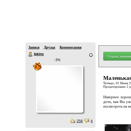
Записи
Друзья
Комментарии
Ipkins
Создать дневник
-3%
Маленькая
Четверг, 02 Июня 20
Процитировано 2 
Наверное хорошо
дочь, как Вы уж
посмотреть на н
258
4