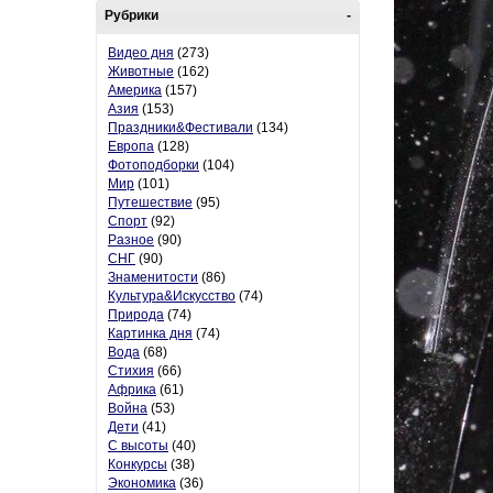
Рубрики
-
Видео дня
(273)
Животные
(162)
Америка
(157)
Азия
(153)
Праздники&Фестивали
(134)
Европа
(128)
Фотоподборки
(104)
Мир
(101)
Путешествие
(95)
Спорт
(92)
Разное
(90)
СНГ
(90)
Знаменитости
(86)
Культура&Искусство
(74)
Природа
(74)
Картинка дня
(74)
Вода
(68)
Стихия
(66)
Африка
(61)
Война
(53)
Дети
(41)
С высоты
(40)
Конкурсы
(38)
Экономика
(36)