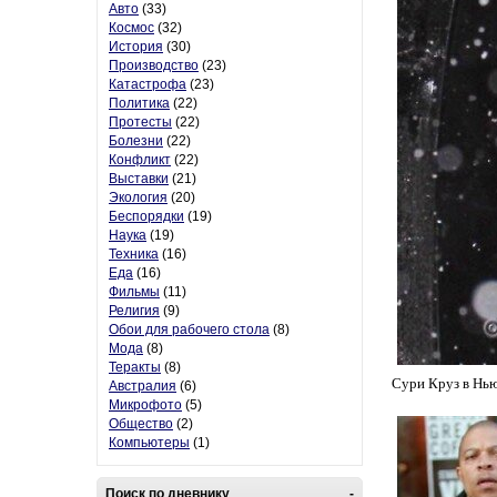
Авто
(33)
Космос
(32)
История
(30)
Производство
(23)
Катастрофа
(23)
Политика
(22)
Протесты
(22)
Болезни
(22)
Конфликт
(22)
Выставки
(21)
Экология
(20)
Беспорядки
(19)
Наука
(19)
Техника
(16)
Еда
(16)
Фильмы
(11)
Религия
(9)
Обои для рабочего стола
(8)
Мода
(8)
Теракты
(8)
Сури Круз в Нь
Австралия
(6)
Микрофото
(5)
Общество
(2)
Компьютеры
(1)
Поиск по дневнику
-