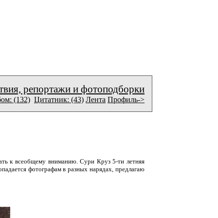
твия, репортажи и фотоподборки
ом: (132)
Цитатник: (43)
Лента
Профиль->
кать к всеобщему вниманию. Сури Круз 5-ти летняя
попадается фотографам в разных нарядах, предлагаю