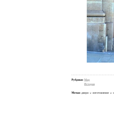
Рубрики:
Мир
История
Метки:
двери
изготовление