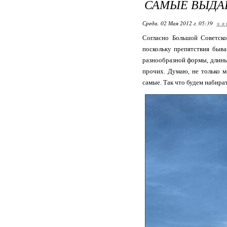
САМЫЕ ВЫДА
Среда, 02 Мая 2012 г. 05:39
+ в
Согласно Большой Советско
поскольку препятствия быва
разнообразной формы, длины
прочих. Думаю, не только м
самые. Так что будем набират