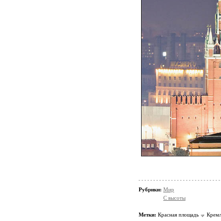
Рубрики:
Мир
С высоты
Метки:
Красная площадь
Крем