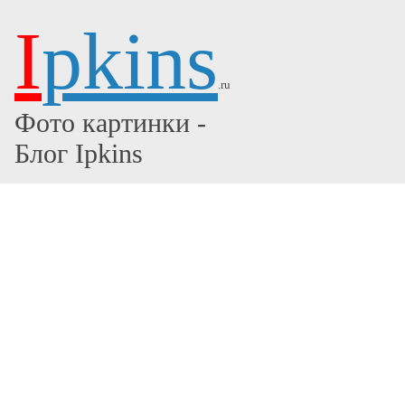
I
pkins
.ru
Фото картинки -
Блог Ipkins