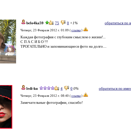
belo4ka59
75
0
+1%
обратиться по 
Четверг, 23 Февраля 2012 г. 01:09 (
ссылка
)
Каждая фотография с глубоким смыслом о жизни!...
С П А С И Б О !!!
ТРОГАТЕЛЬНО и запоминающиеся фото на долго....
ledi-ku
4
0
0%
обратиться по име
Четверг, 23 Февраля 2012 г. 08:40 (
ссылка
)
Замечательные фотографии, спасибо!