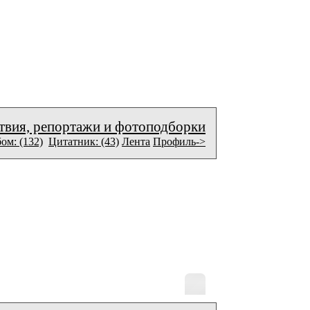
твия, репортажи и фотоподборки
ом: (132)
Цитатник: (43)
Лента
Профиль->