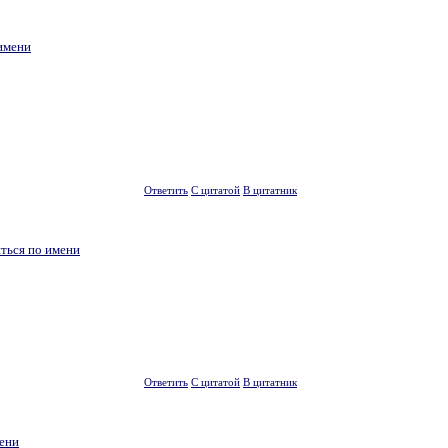
имени
Ответить
С цитатой
В цитатник
ться по имени
Ответить
С цитатой
В цитатник
мени