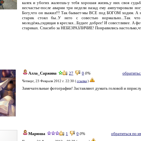
калек и убогих жалеешь-у тебя хорошая жизнь,у них своя судьб
несчастье-после аварии три недели назад ему ампутировали ног
Богу,что он выжил!!! Так бывает-мы ВСЕ под БОГОМ ходим. А н
старик стоял бы..У него с совестью нормально...Так чт
молодёжь,сидящая в креслах...Будьте добрее! И совестливее. А ф
стариках. Спасибо за НЕБЕЗРАЗЛИЧИЕ! Понравились настолько,чт
Алла_Саржина
27
0
0%
обратитьс
Четверг, 23 Февраля 2012 г. 22:30 (
ссылка
)
Замечательные фотографии! Заставляют думать головой и пприслу
Марюша
1
0
0%
обратиться по и