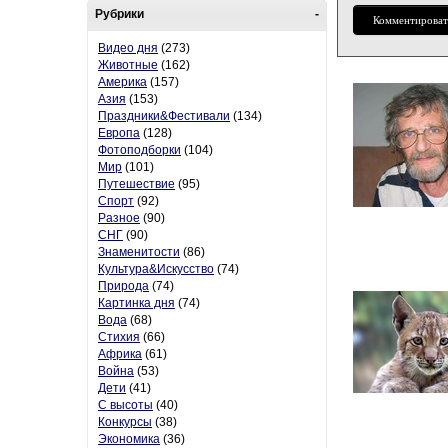
Рубрики
-
Комментироват
Видео дня
(273)
Животные
(162)
Америка
(157)
Азия
(153)
Праздники&Фестивали
(134)
Европа
(128)
Фотоподборки
(104)
Мир
(101)
Путешествие
(95)
Спорт
(92)
Разное
(90)
СНГ
(90)
Знаменитости
(86)
Культура&Искусство
(74)
Природа
(74)
Картинка дня
(74)
Вода
(68)
Стихия
(66)
Африка
(61)
Война
(53)
Дети
(41)
С высоты
(40)
Конкурсы
(38)
Экономика
(36)