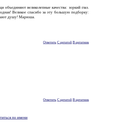
и объединяют великолепные качества: зоркий глаз.
родная! Великое спасибо за эту большую подборку:
ывают душу! Марюша.
Ответить
С цитатой
В цитатник
Ответить
С цитатой
В цитатник
титься по имени