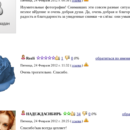
Пятница, 24 Февраля 2012 г. 00:38 (
ссылка
)
Изумительные фотографии! Снимавших эти совсем разные ситуац
незлое вИдение и очень добрая душа. Да, очень добрая и благо
радость и благодарность за увиденные снимки --и слёзы: они ум
Rozli
1
0
0%
обратиться по имени
Пятница, 24 Февраля 2012 г. 11:32 (
ссылка
)
Очень трогательно. Спасибо.
НАДЕЖДАСИБИРЬ
34
0
0%
обра
Пятница, 24 Февраля 2012 г. 20:25 (
ссылка
)
Спасибо!как всегда цепляет!