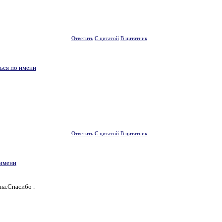
Ответить
С цитатой
В цитатник
ься по имени
Ответить
С цитатой
В цитатник
 имени
на.Спасибо .