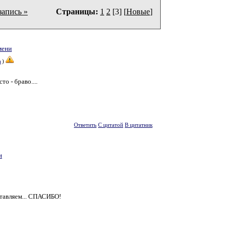
запись »
Страницы:
1
2
[3] [
Новые
]
мени
а
)
о - браво....
Ответить
С цитатой
В цитатник
и
оставляем... СПАСИБО!