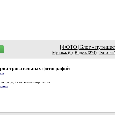
[ФОТО] Блог - путешес
Музыка: (0)
Видео: (274)
Фотоальб
рка трогательных фотографий
тник
то для удобства комментирования.
щение