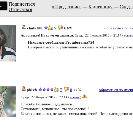
Подписаться
ь
« Пред. запись
—
К дневнику
—
След. 
Отписаться
vlady100
5
6
0%
обратиться по и
Ах оставьте! Не хочет он садиться.
Среда, 22 Февраля 2012 г. 21:14 (
ссылк
Исходное сообщение Protuberanez754
Ветеран в метро и уткнувшиеся в книги, чтобы не уступать мест
pb1cb
7
0
+1%
обратиться по имен
Среда, 22 Февраля 2012 г. 22:14 (
ссылка
)
Спасибо большое. Задумалась...
Остановись, мгновенье - ты прекрасно!!!
Закат жизни ... нет, не закат - смена поколений! Что в наследство 