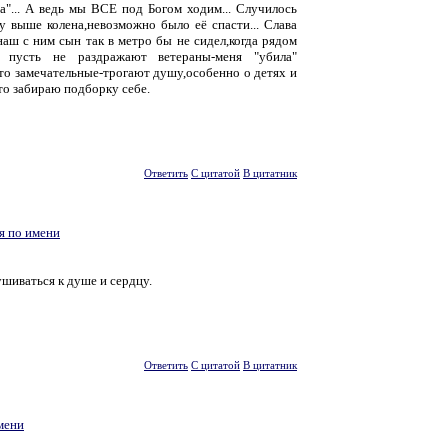
а"... А ведь мы ВСЕ под Богом ходим... Случилось
у выше колена,невозможно было её спасти... Слава
аш с ним сын так в метро бы не сидел,когда рядом
о пусть не раздражают ветераны-меня "убила"
ото замечательные-трогают душу,особенно о детях и
о забираю подборку себе.
Ответить
С цитатой
В цитатник
я по имени
шиваться к душе и сердцу.
Ответить
С цитатой
В цитатник
мени