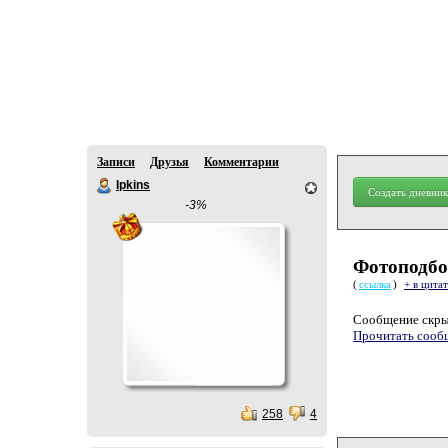
Записи
Друзья
Комментарии
Ipkins
Создать дневник
-3%
Фотоподбо
(
ссылка
)
+ в цита
Cообщение скры
Прочитать сооб
258
4