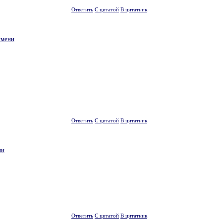
Ответить
С цитатой
В цитатник
имени
Ответить
С цитатой
В цитатник
ни
Ответить
С цитатой
В цитатник