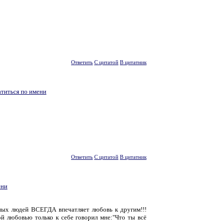
Ответить
С цитатой
В цитатник
атиться по имени
Ответить
С цитатой
В цитатник
ени
ных людей ВСЕГДА впечатляет любовь к другим!!!
 любовью только к себе говорил мне:"Что ты всё