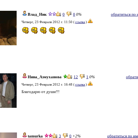
Влад_Ник
0
0
0%
обратиться по 
Четверг, 23 Февраля 2012 г. 11:50 (
ссылка
)
Нина_Азмуханова
12
1
0%
обрати
Четверг, 23 Февраля 2012 г. 16:48 (
ссылка
)
Благодарю от души!!!
tamurka
3
0
+2%
обратиться по и