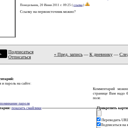
Понедельник, 20 Июня 2011 г. 09:25 (
ссылка
)
Ссылку на первоисточник можно?
Подписаться
ь
« Пред. запись
—
К дневнику
—
След
Отписаться
ентарий:
 и пароль на сайте:
Комментарий можно
странице Вам надо б
поле.
поминание пароля
тария:
показать смайлики
Прикрепить карти
Переводить URL
Подписаться на 