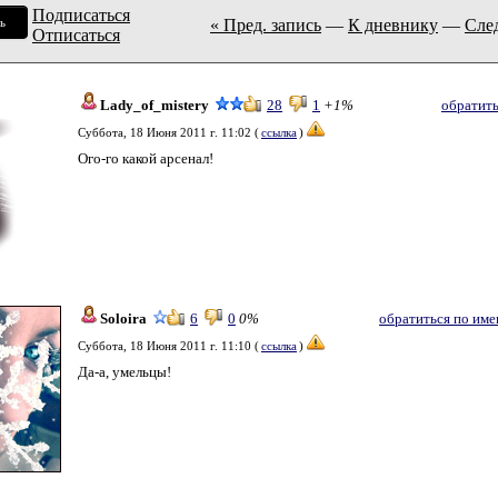
Подписаться
ь
« Пред. запись
—
К дневнику
—
След
Отписаться
Lady_of_mistery
28
1
+1%
обратить
Суббота, 18 Июня 2011 г. 11:02 (
ссылка
)
Ого-го какой арсенал!
Soloira
6
0
0%
обратиться по име
Суббота, 18 Июня 2011 г. 11:10 (
ссылка
)
Да-а, умельцы!