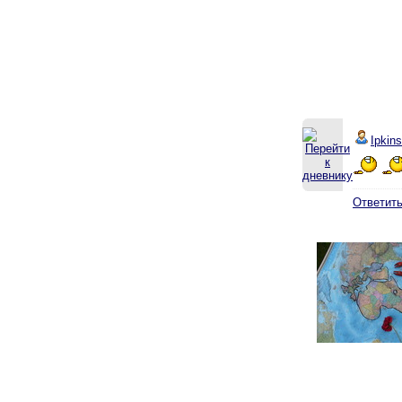
Ipkins
Ответит