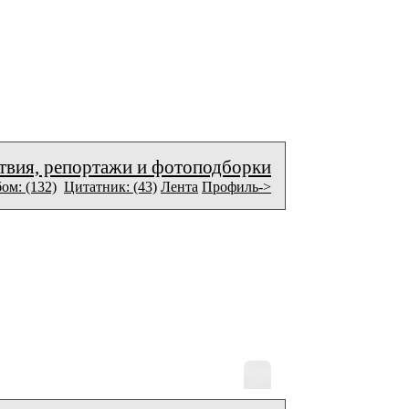
твия, репортажи и фотоподборки
ом: (132)
Цитатник: (43)
Лента
Профиль->