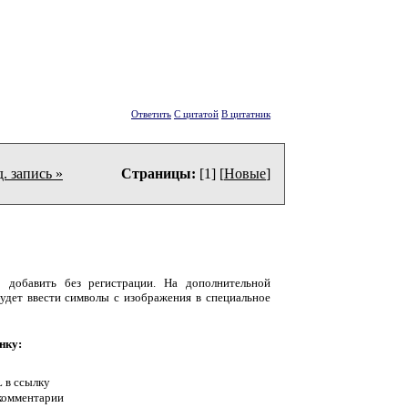
Ответить
С цитатой
В цитатник
. запись »
Страницы:
[1] [
Новые
]
 добавить без регистрации. На дополнительной
удет ввести символы с изображения в специальное
нку:
 в ссылку
комментарии