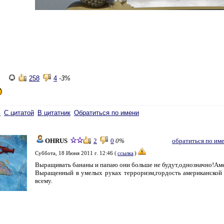
258
4
-3%
ь
С цитатой
В цитатник
Обратиться по имени
OHRUS
2
0
0%
обратиться по им
Суббота, 18 Июня 2011 г. 12:46 (
ссылка
)
Выращивать бананы и папаю они больше не будут,однозначно!Амер
Выращенный в умелых руках терроризм,гордость американской 
всему.