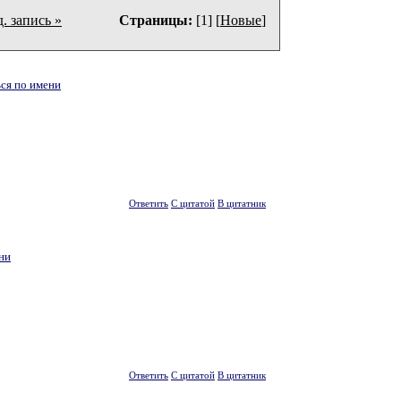
. запись »
Страницы:
[1] [
Новые
]
ся по имени
Ответить
С цитатой
В цитатник
ни
Ответить
С цитатой
В цитатник