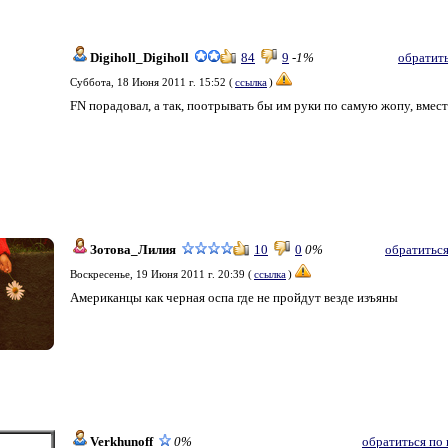
Digiholl_Digiholl
84
9
-1%
обратит
Суббота, 18 Июня 2011 г. 15:52 (
ссылка
)
FN порадовал, а так, поотрывать бы им руки по самую жопу, вместе 
Зотова_Лилия
10
0
0%
обратиться
Воскресенье, 19 Июня 2011 г. 20:39 (
ссылка
)
Американцы как черная оспа где не пройдут везде изъяны
Verkhunoff
0%
обратиться по