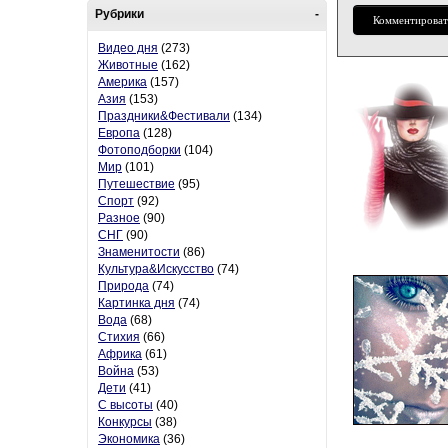
Рубрики
-
Комментироват
Видео дня
(273)
Животные
(162)
Америка
(157)
Азия
(153)
Праздники&Фестивали
(134)
Европа
(128)
Фотоподборки
(104)
Мир
(101)
Путешествие
(95)
Спорт
(92)
Разное
(90)
СНГ
(90)
Знаменитости
(86)
Культура&Искусство
(74)
Природа
(74)
Картинка дня
(74)
Вода
(68)
Стихия
(66)
Африка
(61)
Война
(53)
Дети
(41)
С высоты
(40)
Конкурсы
(38)
Экономика
(36)