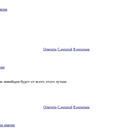
мени
Ответить
С цитатой
В цитатник
ени
и ливийцам будет от всего этого лучше.
Ответить
С цитатой
В цитатник
по имени