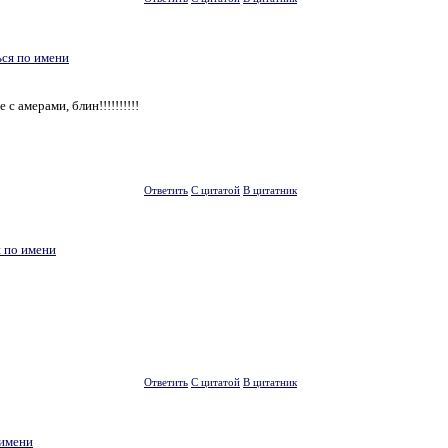
ься по имени
с амерами, блин!!!!!!!!!!
Ответить
С цитатой
В цитатник
 по имени
Ответить
С цитатой
В цитатник
 имени