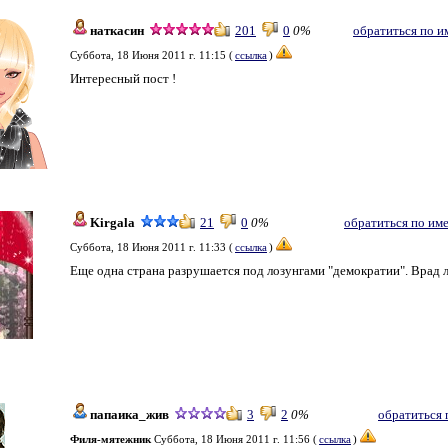
наткасин
201
0
0%
обратиться по и
Суббота, 18 Июня 2011 г. 11:15 (
ссылка
)
Интересный пост !
Kirgala
21
0
0%
обратиться по им
Суббота, 18 Июня 2011 г. 11:33 (
ссылка
)
Еще одна страна разрушается под лозунгами "демократии". Врад л
папаика_жив
3
2
0%
обратиться 
Филя-мятежник
Суббота, 18 Июня 2011 г. 11:56 (
ссылка
)