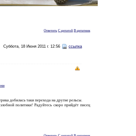
Ответить
С цитатой
В цитатник
Суббота, 18 Июня 2011 г. 12:56
ссылка
ени
ика добилась таки перехода на другие рельсы.
злобной политики! Радуйтесь скоро прийдёт писец
Ответить
С цитатой
В цитатник