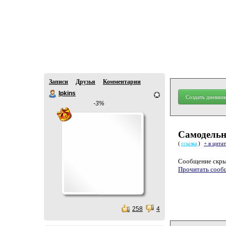
Записи
Друзья
Комментарии
Ipkins
Создать дневник
-3%
Самодельн
(
ссылка
)
+ в цита
Cообщение скры
Прочитать сооб
258
4