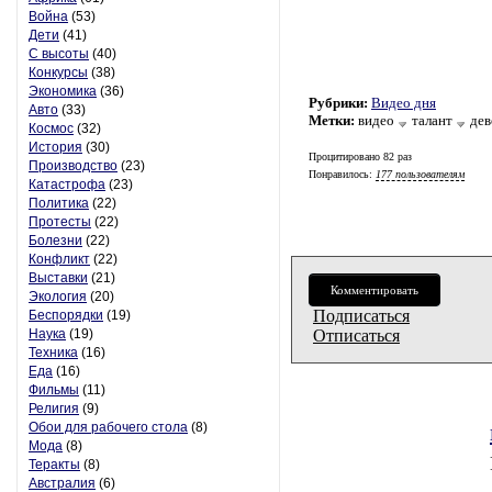
Война
(53)
Дети
(41)
С высоты
(40)
Конкурсы
(38)
Экономика
(36)
Рубрики:
Видео дня
Авто
(33)
Метки:
видео
талант
де
Космос
(32)
История
(30)
Процитировано 82 раз
Производство
(23)
Понравилось:
177 пользователям
Катастрофа
(23)
Политика
(22)
Протесты
(22)
Болезни
(22)
Конфликт
(22)
Выставки
(21)
Комментировать
Экология
(20)
Подписаться
Беспорядки
(19)
Наука
(19)
Отписаться
Техника
(16)
Еда
(16)
Фильмы
(11)
Религия
(9)
Обои для рабочего стола
(8)
Мода
(8)
Теракты
(8)
Австралия
(6)