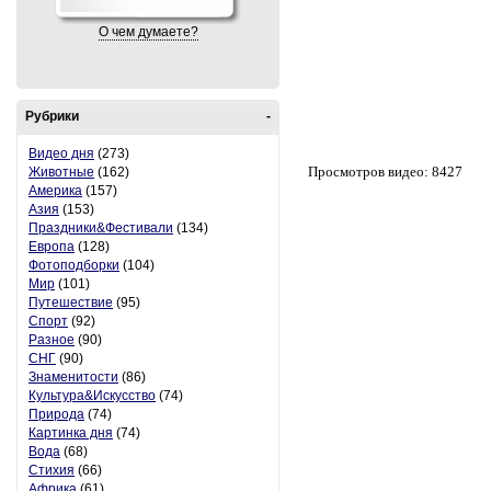
О чем думаете?
Рубрики
-
Видео дня
(273)
Просмотров видео: 8427
Животные
(162)
Америка
(157)
Азия
(153)
Праздники&Фестивали
(134)
Европа
(128)
Фотоподборки
(104)
Мир
(101)
Путешествие
(95)
Спорт
(92)
Разное
(90)
СНГ
(90)
Знаменитости
(86)
Культура&Искусство
(74)
Природа
(74)
Картинка дня
(74)
Вода
(68)
Стихия
(66)
Африка
(61)