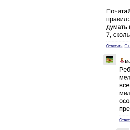
Почитай
правило
думать 
7, скол
Ответить
С 
Mu
Реб
мел
все
мел
осо
пре
Ответ