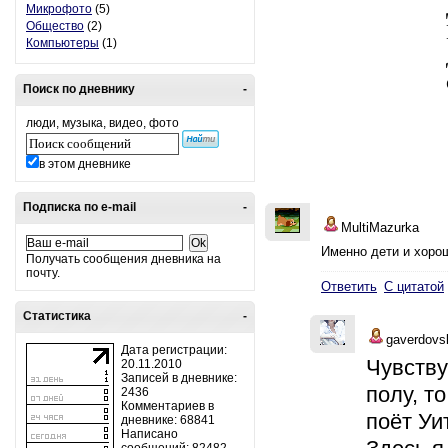
Микрофото
(5)
Общество
(2)
Компьютеры
(1)
Поиск по дневнику
-
люди, музыка, видео, фото
в этом дневнике
Подписка по e-mail
-
MultiMazurka
Именно дети и хорош
Получать сообщения дневника на
почту.
Ответить
С цитатой
Статистика
-
gaverdovs
Дата регистрации:
Чувству
20.11.2010
Записей в дневнике:
полу, т
2436
Комментариев в
поёт Уи
дневнике: 68841
Написано