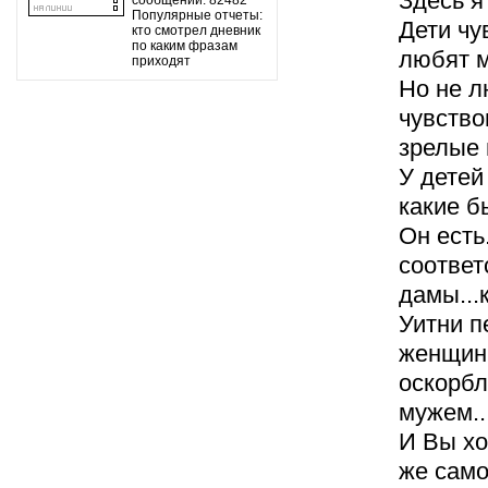
Здесь я 
сообщений: 82482
Популярные отчеты:
Дети чу
кто смотрел дневник
по каким фразам
любят м
приходят
Но не л
чувство
зрелые 
У детей
какие б
Он есть
соответ
дамы...
Уитни п
женщины
оскорбл
мужем..
И Вы хо
же сам