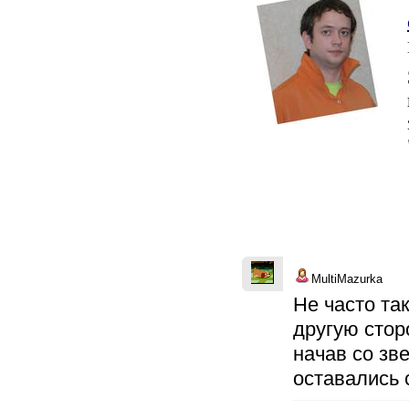
MultiMazurka
Не часто та
другую стор
начав со зв
оставались 