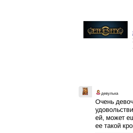
девулька
Очень девоч
удовольстви
ей, может е
ее такой кр