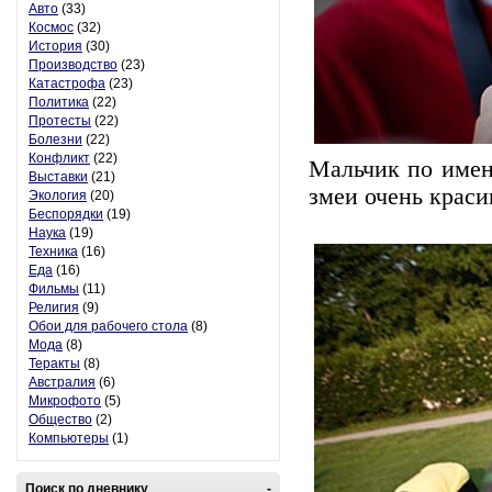
Авто
(33)
Космос
(32)
История
(30)
Производство
(23)
Катастрофа
(23)
Политика
(22)
Протесты
(22)
Болезни
(22)
Конфликт
(22)
Мальчик по имен
Выставки
(21)
змеи очень краси
Экология
(20)
Беспорядки
(19)
Наука
(19)
Техника
(16)
Еда
(16)
Фильмы
(11)
Религия
(9)
Обои для рабочего стола
(8)
Мода
(8)
Теракты
(8)
Австралия
(6)
Микрофото
(5)
Общество
(2)
Компьютеры
(1)
Поиск по дневнику
-