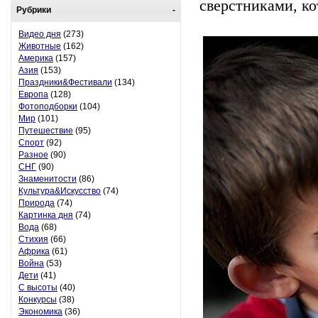
сверстниками, ко
Рубрики
-
Видео дня
(273)
Животные
(162)
Америка
(157)
Азия
(153)
Праздники&Фестивали
(134)
Европа
(128)
Фотоподборки
(104)
Мир
(101)
Путешествие
(95)
Спорт
(92)
Разное
(90)
СНГ
(90)
Знаменитости
(86)
Культура&Искусство
(74)
Природа
(74)
Картинка дня
(74)
Вода
(68)
Стихия
(66)
Африка
(61)
Война
(53)
Дети
(41)
С высоты
(40)
Конкурсы
(38)
Экономика
(36)