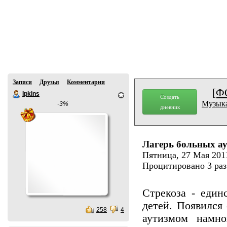
Записи
Друзья
Комментарии
[Ф
Ipkins
Создать
Музыка
-3%
дневник
Лагерь больных а
Пятница, 27 Мая 2011 
Процитировано 3 ра
Стрекоза - еди
детей. Появился
258
4
аутизмом намно