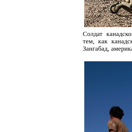
Солдат канадск
тем, как канадс
Зангабад, америк