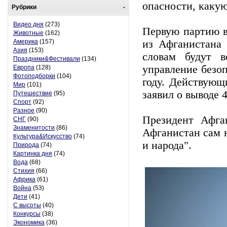
опасности, какую
Рубрики
-
Видео дня
(273)
Первую партию в
Животные
(162)
Америка
(157)
из Афганистана 
Азия
(153)
словам будут 
Праздники&Фестивали
(134)
управление безо
Европа
(128)
Фотоподборки
(104)
году. Действую
Мир
(101)
заявил о выводе 
Путешествие
(95)
Спорт
(92)
Разное
(90)
Президент Афга
СНГ
(90)
Знаменитости
(86)
Афганистан сам н
Культура&Искусство
(74)
и народа".
Природа
(74)
Картинка дня
(74)
Вода
(68)
Стихия
(66)
Африка
(61)
Война
(53)
Дети
(41)
С высоты
(40)
Конкурсы
(38)
Экономика
(36)