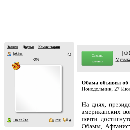
Записи
Друзья
Комментарии
[Ф
Ipkins
Создать
Музыка
-3%
дневник
Обама объявил об
Понедельник, 27 Июня
На днях, прези
американских во
почти достигнут
На сайте
258
4
Обамы, Афганист