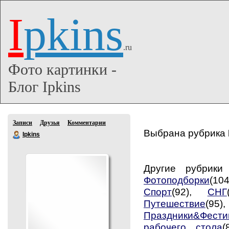
I
pkins
.ru
Фото картинки -
Блог Ipkins
Записи
Друзья
Комментарии
Выбрана рубрика
Ipkins
Другие рубрик
Фотоподборки
(10
Спорт
(92),
СНГ
Путешествие
(95
Праздники&Фести
рабочего стола
(