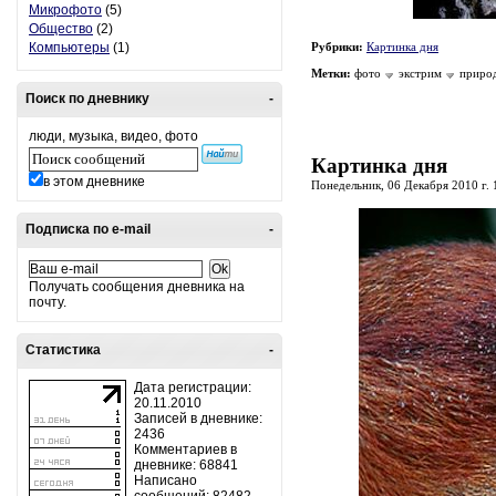
Микрофото
(5)
Общество
(2)
Компьютеры
(1)
Рубрики:
Картинка дня
Метки:
фото
экстрим
приро
Поиск по дневнику
-
люди, музыка, видео, фото
Картинка дня
в этом дневнике
Понедельник, 06 Декабря 2010 г.
Подписка по e-mail
-
Получать сообщения дневника на
почту.
Статистика
-
Дата регистрации:
20.11.2010
Записей в дневнике:
2436
Комментариев в
дневнике: 68841
Написано