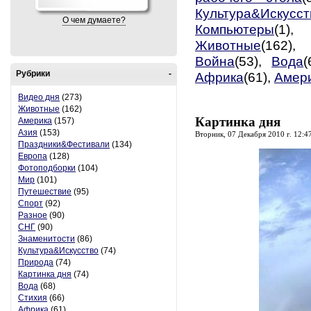
Культура&Искусст
О чем думаете?
Компьютеры
(1)
Животные
(162)
Война
(53),
Вода
(
Рубрики
-
Африка
(61),
Амер
Видео дня
(273)
Животные
(162)
Картинка дня
Америка
(157)
Азия
(153)
Вторник, 07 Декабря 2010 г. 12:4
Праздники&Фестивали
(134)
Европа
(128)
Фотоподборки
(104)
Мир
(101)
Путешествие
(95)
Спорт
(92)
Разное
(90)
СНГ
(90)
Знаменитости
(86)
Культура&Искусство
(74)
Природа
(74)
Картинка дня
(74)
Вода
(68)
Стихия
(66)
Африка
(61)