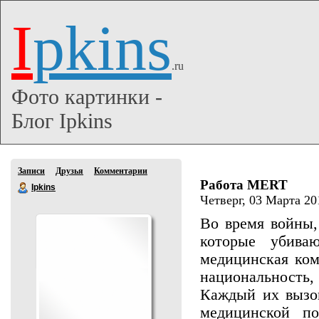
I
pkins
.ru
Фото картинки -
Блог Ipkins
Записи
Друзья
Комментарии
Работа MERT
Ipkins
Четверг, 03 Марта 20
Во время войны,
которые убива
медицинская ком
национальность, 
Каждый их вызов
медицинской п