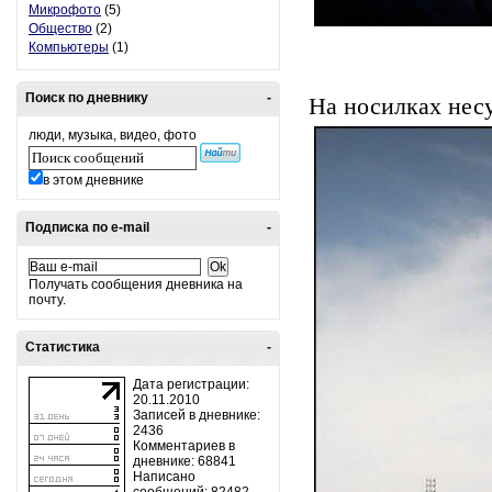
Микрофото
(5)
Общество
(2)
Компьютеры
(1)
Поиск по дневнику
-
На носилках несу
люди, музыка, видео, фото
в этом дневнике
Подписка по e-mail
-
Получать сообщения дневника на
почту.
Статистика
-
Дата регистрации:
20.11.2010
Записей в дневнике:
2436
Комментариев в
дневнике: 68841
Написано