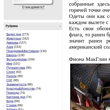
собранные здес
О чем думаете?
горячей точке оч
Одеты они как с
каждом вылете с 
Рубрики
-
Есть свои обоз
флага, то ранен 
Видео дня
(273)
Животные
(162)
значит ранен р
Америка
(157)
американский сол
Азия
(153)
Праздники&Фестивали
(134)
Европа
(128)
Фиона МакГлин м
Фотоподборки
(104)
Мир
(101)
Путешествие
(95)
Спорт
(92)
Разное
(90)
СНГ
(90)
Знаменитости
(86)
Культура&Искусство
(74)
Природа
(74)
Картинка дня
(74)
Вода
(68)
Стихия
(66)
Африка
(61)